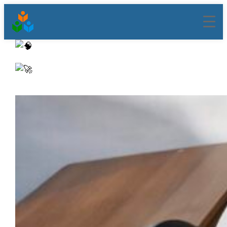
შიგთავსზე
გადასვლა