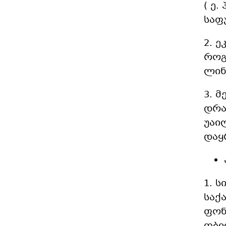
( ე
საფ
2. 
როგ
ლინ
3. 
დრა
უაი
დაყ
1. 
საქ
ფონ