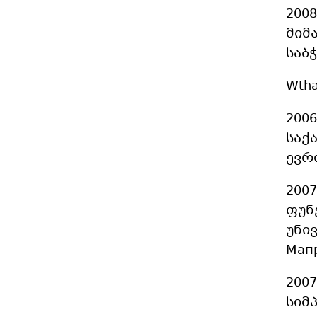
200
მიმ
საბ
Wtha
200
საქ
ევრ
200
ფუნ
უნი
Мап
200
სიმ