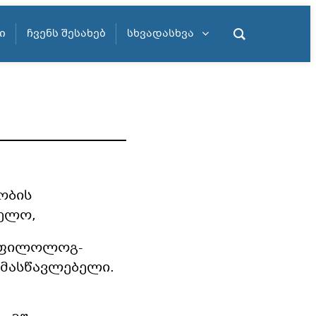
Ი
ᲩᲕᲔᲜᲡ ᲨᲔᲡᲐᲮᲔᲑ
ᲡᲮᲕᲐᲓᲐᲡᲮᲕᲐ
ობის
ველო,
ფილოლოგ-
 მასწავლებელი.