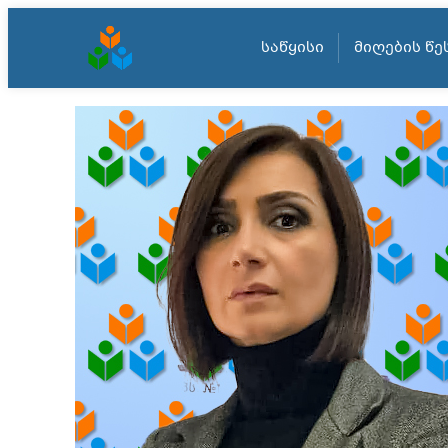
ᲡᲐᲬᲧᲘᲡᲘ
ᲛᲘᲦᲔᲑᲘᲡ ᲬᲔ
შიგთავსზე
ეკა
გადასვლა
დაბ
გან
199
სახ
რო
ანგ
(უა 