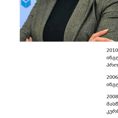
199
უნი
სამ
201
201
ინგ
პრო
200
ინგ
200
მას
კურ