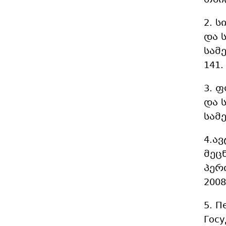
თბი
2. 
და 
სამე
141.
3. 
და 
სამე
4.ა
მეც
პერ
2008
5. П
Госу