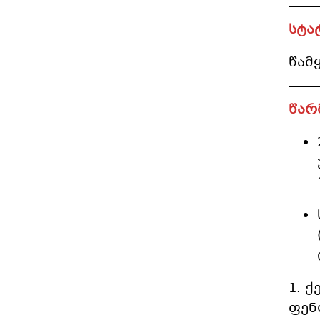
სტა
წამ
წარ
1. 
ფენ