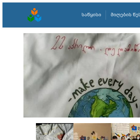
ᲡᲐᲬᲧᲘᲡᲘ
ᲛᲘᲦᲔᲑᲘᲡ ᲬᲔ
შიგთავსზე
გადასვლა