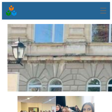
შიგთავსზე
გადასვლა