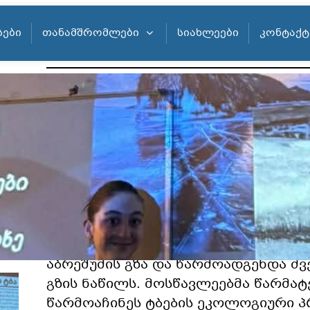
ᲡᲔᲑᲘ
ᲗᲐᲜᲐᲛᲨᲠᲝᲛᲚᲔᲑᲘ
ᲡᲘᲐᲮᲚᲔᲔᲑᲘ
ᲙᲝᲜᲢᲐᲥᲢ
8 (დ) კლასის მოსწავლეებმა გეოგრ
წარმოაჩინეს მრავალმხრივი და სა
პრეზენტაციები აზიის ტბებზე. მათ ტ
არა მხოლოდ, როგორც ბუნებრივ-რ
ობიექტები, არამედ როგორც ისტორ
კულტურული და ეკონომიკური მნიშ
სივრცეები. განიხილეს აზიის ძველი 
მითოლოგიის ტბები, როგორც სარი
კულტურული სივრცეები. სადაც ასევ
აბრეშუმის გზა და წარმოადგენდა ძ
გზის ნაწილს. მოსწავლეებმა წარმატ
წარმოაჩინეს ტბების ეკოლოგიური 