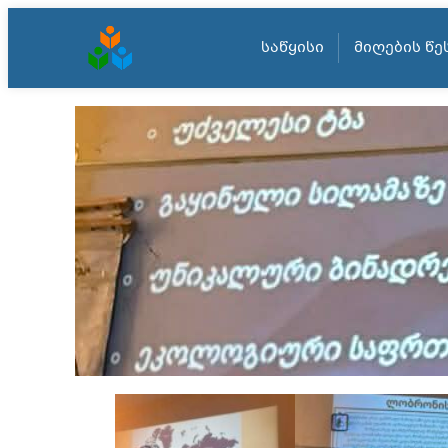
ᲡᲐᲬᲧᲘᲡᲘ
ᲛᲘᲦᲔᲑᲘᲡ ᲬᲔ
შიგთავსზე
გადასვლა