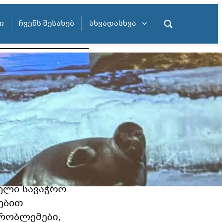
Ი
ᲩᲕᲔᲜᲡ ᲨᲔᲡᲐᲮᲔᲑ
ᲡᲮᲕᲐᲓᲐᲡᲮᲕᲐ
აფიის გაკვეთილზე
ინტერესო
ბები წარმოაჩინეს
ეკრეაციული
იული,
ვნელობის
ტიბეტში
ტუალო და
ე გადიოდა ძველი
ველი სავაჭრო
ებით
პრობლემები,