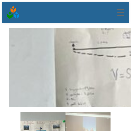
შიგთავსზე
გადასვლა