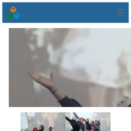
შიგთავსზე
გადასვლა