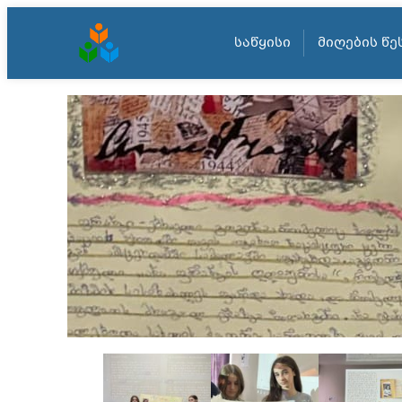
ᲡᲐᲬᲧᲘᲡᲘ
ᲛᲘᲦᲔᲑᲘᲡ ᲬᲔ
შიგთავსზე
გადასვლა