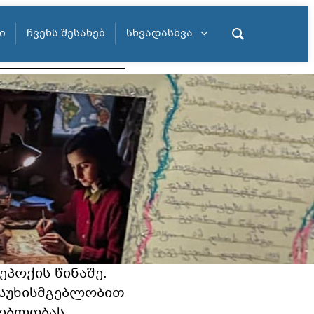
Ი
ᲩᲕᲔᲜᲡ ᲨᲔᲡᲐᲮᲔᲑ
ᲡᲮᲕᲐᲓᲐᲡᲮᲕᲐ
სის მოსწავლეებმა
კის ცხოვრებისა
თა ცნობიერების
ებისა და მათი
ცხოვრების
ე და განიხილეს,
ეპოქის წინაშე.
სუხისმგებლობით
ლებლობას