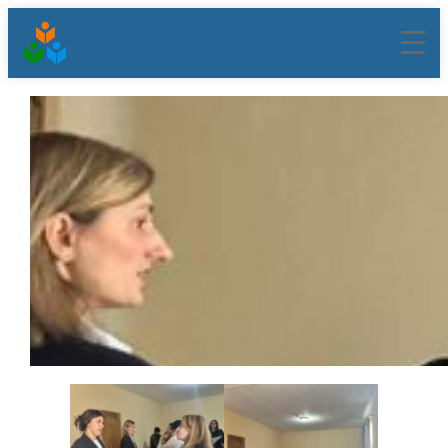
შიგთავსზე
გადასვლა