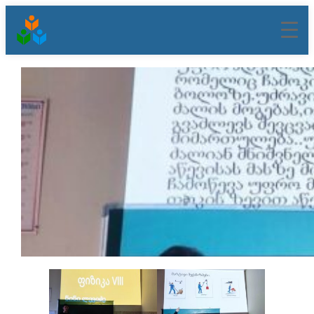
შიგთავსზე
გადასვლა