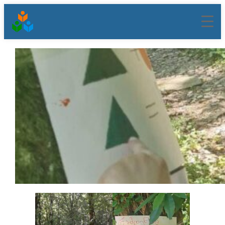
შიგთავსზე
გადასვლა