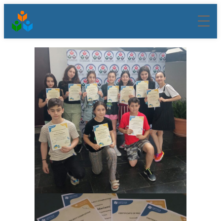
შიგთავსზე
გადასვლა