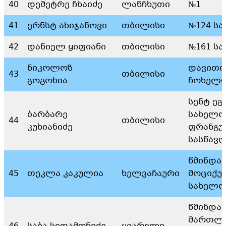
40
დემეტრე ჩხაიძე
ლანჩხუთი
№1
41
ერნსტ ახიჯანოვი
თბილისი
№124 ს
42
დანიელ ყიფიანი
თბილისი
№161 ს
ნიკოლოზ
დავითი
43
თბილისი
გოგოხია
ჩოხელი
სენტ ეგ
ბარბარე
სახელო
44
თბილისი
კუხიანიძე
ფრანგუ
სასწავ
წმინდა
45
თეკლა კაკულია
ხელვაჩაური
მოციქუ
სახელობ
წმინდა
მართლ