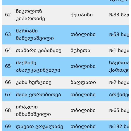
ნიკოლოზ
62
ქუთაისი
№33 სა
კიპაროიძე
მარიამი
63
თბილისი
№59 სა
მამულაᲨვილი
64
თამარი კაპანაძე
მცხეთა
№1 საჯ
მაქსიმე
საერთა
65
თბილისი
ახალკაციშვილი
ქართულ
66
კახა ხურციძე
ბაღდათი
№2 საჯ
67
მაია ვორობიოვა
თბილისი
არქიმე
ირაკლი
68
თბილისი
№65 სა
იშხანიშვილი
69
დავით გოგალაძე
თბილისი
№192 ს