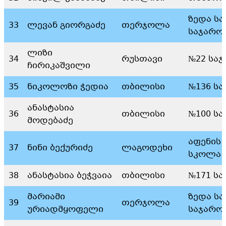
ზედა სა
33
ლევან გიორგაძე
თერჯოლა
საჯარო
ლიზი
34
რუსთავი
№22 სა
ჩირიკაშვილი
35
ნიკოლოზი ჭედია
თბილისი
№136 ს
ანასტასია
36
თბილისი
№100 ს
მოდებაძე
აფენის 
37
ნინი ბექურიძე
ლაგოდეხი
სკოლა
38
ანასტასია ბეჭვაია
თბილისი
№171 ს
მარიამი
ზედა სა
39
თერჯოლა
ურიადმყოფელი
საჯარო