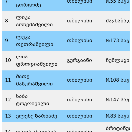
7
თბილისი
№55 საჯა
გორგოძე
ლიკა
8
თბილისი
შავნაბად
არჩემაშვილი
ლუკა
9
თბილისი
№173 საჯ
თეთრაშვილი
ლია
10
გურჯაანი
ჩუმლაყის
ფროდიაშვილი
მათე
11
თბილისი
№108 საჯ
მასურაშვილი
საბა
12
თბილისი
№147 საჯ
ტოგოშვილი
13
ელენე ზარნაძე
თბილისი
№83 საჯა
ბრიტანუ