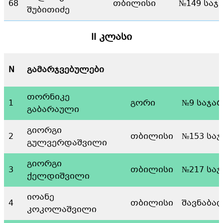
68
თბილისი
№149 საჯ
შუბითიძე
II კლასი
N
გამარჯვებულები
თორნიკე
1
გორი
№9 საჯა
გაბარაული
გიორგი
2
თბილისი
№153 სა
გულვერდაშვილი
გიორგი
3
თბილისი
№217 სა
ქელდიშვილი
იოანე
4
თბილისი
შავნაბა
კოკოლაშვილი