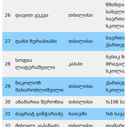
წმინდა
სახელო
26
დავით ვეკუა
თბილისი
საერთა
სკოლა
საერთა
27
დაჩი ზურაბიანი
თბილისი
ქართულ
ბესიკ ნ
სოფია
28
კასპი
მრავალ
ლაფერაშვილი
სკოლაგ
ნიკოლოზ
ქართულ
29
თბილისი
მახარობლიშვილი
სკოლა
30
ანამარია შეროზია
თბილისი
№106 ს
31
ბაგრატ ჯინჭარაძე
ბათუმი
№6 საჯ
32
მიხეილ კაპანაძე
თბილისი
თამარი