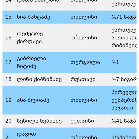
14
დათა ახალაია
თბილისი
ქართული
15
ნია ბახტაძე
თბილისი
№71 საჯა
ქართულ-
დემეტრე
16
თბილისი
ამერიკუ
ქარდავა
რამიშვი
გაბრიელი
17
თერჯოლა
№1
ჩიტიძე
18
ლიზი ქაბზინაძე
რუსთავი
№7 საჯარ
პირველი
19
ანა ბლიაძე
თბილისი
ექსპერი
საჯარო
20
სესილი სვანიძე
ქუთაისი
№41 საჯა
დავით
21
თბილისი
არქიმედ