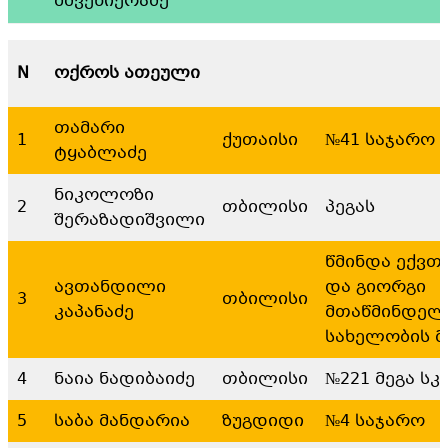
მშვენიერაძე
N
ოქროს ათეული
თამარი
1
ქუთაისი
№41 საჯარო
ტყაბლაძე
ნიკოლოზი
2
თბილისი
პეგას
შერაზადიშვილი
წმინდა ექვთ
ავთანდილი
და გიორგი
3
თბილისი
კაპანაძე
მთაწმინდელ
სახელობის მ
4
ნაია ნადიბაიძე
თბილისი
№221 მეგა ს
5
საბა მანდარია
ზუგდიდი
№4 საჯარო