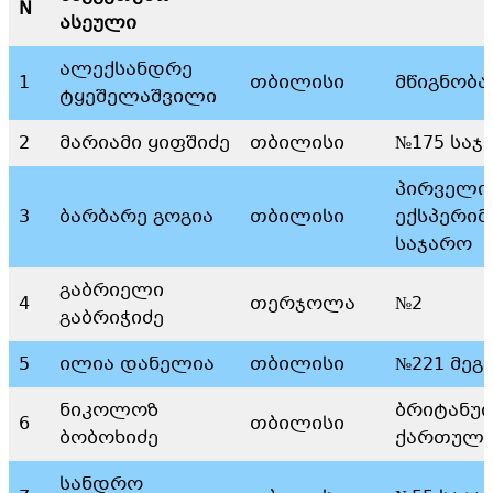
N
ასეული
ალექსანდრე
1
თბილისი
მწიგნობა
ტყეშელაშვილი
2
მარიამი ყიფშიძე
თბილისი
№175 საჯ
პირველი
3
ბარბარე გოგია
თბილისი
ექსპერი
საჯარო
გაბრიელი
4
თერჯოლა
№2
გაბრიჭიძე
5
ილია დანელია
თბილისი
№221 მეგ
ნიკოლოზ
ბრიტანუ
6
თბილისი
ბობოხიძე
ქართული
სანდრო