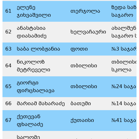
ელენე
ზედა საზ
61
თერჯოლა
ჯიხვაშვილი
საჯარო
ანასტასია
ახალშენი
62
ხელვაჩაური
დიასამიძე
საჯარო 
63
საბა ლობჟანია
ფოთი
№3 საჯარ
ნიკოლოზ
თბილისის
64
თბილისი
მეტრეველი
სკოლა
გიორგი
65
თბილისი
№24 საჯა
ფირცხალავა
66
მარიამ მახარაძე
ბათუმი
№14 საჯა
ქეთევან
67
ქუთაისი
№41 საჯა
ფხალაძე
სალომე