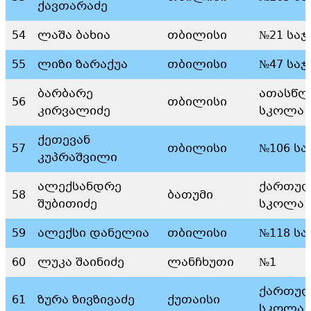
ქავთარაძე
54
ლაშა ბახია
თბილისი
№21 სა
55
ლიზი ზარაქუა
თბილისი
№47 სა
ბარბარე
ათასწლ
56
თბილისი
კირვალიძე
სკოლა
ქეთევან
57
თბილისი
№106 ს
კუპრაშვილი
ალექსანდრე
ქართულ
58
ბათუმი
შუბითიძე
სკოლა 
59
ალექსი დანელია
თბილისი
№118 ს
60
ლუკა შაინიძე
ლანჩხუთი
№1
ქართულ
61
ზურა ზივზივაძე
ქუთაისი
სკოლა 