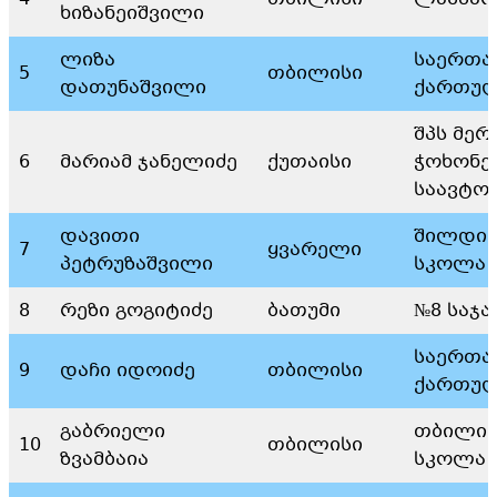
ხიზანეიშვილი
ლიზა
საერთა
5
თბილისი
დათუნაშვილი
ქართულ
შპს მერ
6
მარიამ ჯანელიძე
ქუთაისი
ჭოხონე
საავტო
დავითი
შილდის
7
ყვარელი
პეტრუზაშვილი
სკოლა
8
რეზი გოგიტიძე
ბათუმი
№8 საჯ
საერთა
9
დაჩი იდოიძე
თბილისი
ქართულ
გაბრიელი
თბილის
10
თბილისი
ზვამბაია
სკოლა