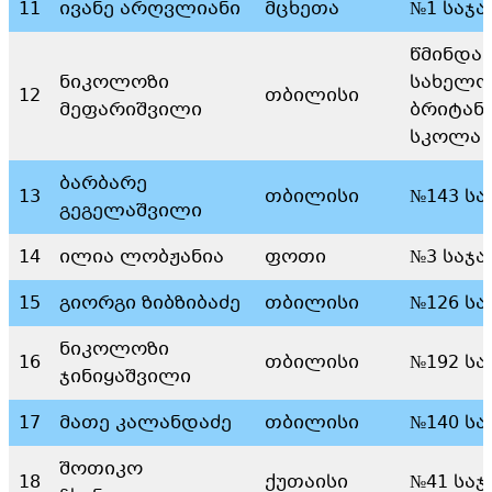
11
ივანე არღვლიანი
მცხეთა
№1 საჯ
წმინდა
ნიკოლოზი
სახელო
12
თბილისი
მეფარიშვილი
ბრიტან
სკოლა
ბარბარე
13
თბილისი
№143 ს
გეგელაშვილი
14
ილია ლობჟანია
ფოთი
№3 საჯ
15
გიორგი ზიბზიბაძე
თბილისი
№126 ს
ნიკოლოზი
16
თბილისი
№192 ს
ჯინიყაშვილი
17
მათე კალანდაძე
თბილისი
№140 ს
შოთიკო
18
ქუთაისი
№41 სა