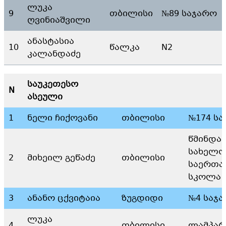
ლუკა
9
თბილისი
№89 საჯარო
ღვინიაშვილი
ანასტასია
10
წალკა
N2
კალანდაძე
საუკეთესო
N
ასეული
1
ნელი ჩიქოვანი
თბილისი
№174 ს
წმინდა
სახელო
2
მიხეილ გეწაძე
თბილისი
საერთა
სკოლა
3
ანანო ცქვიტაია
ზუგდიდი
№4 საჯ
ლუკა
4
თბილისი
ლამპარ