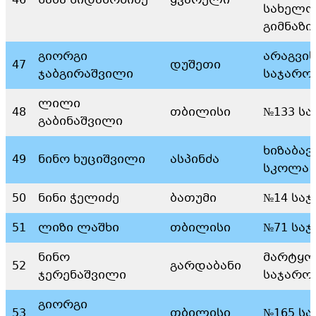
46
საბა სიდამონიძე
ყვარელი
სახელო
გიმნაზი
გიორგი
არაგვი
47
დუშეთი
ჯაბგირაშვილი
საჯარო
ლილი
48
თბილისი
№133 ს
გაბინაშვილი
ხიზაბავ
49
ნინო ხუციშვილი
ასპინძა
სკოლა
50
ნინი ჭელიძე
ბათუმი
№14 სა
51
ლიზი ლაშხი
თბილისი
№71 სა
ნინო
მარტყო
52
გარდაბანი
ჯერენაშვილი
საჯარო
გიორგი
53
თბილისი
№165 ს