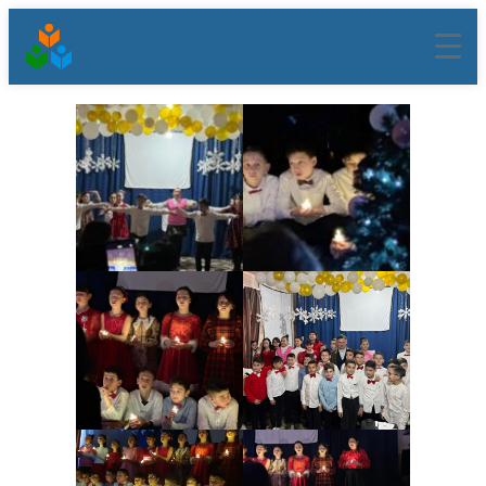
შიგთავსზე
გადასვლა