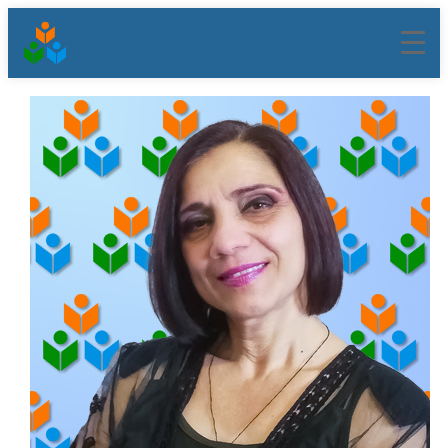
შიგთავსზე
გადასვლა