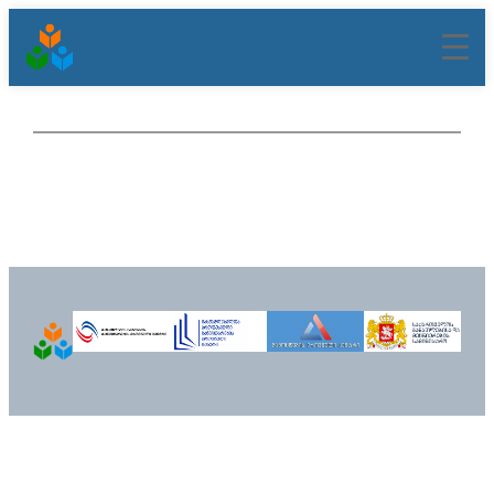
შიგთავსზე
გადასვლა