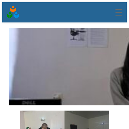
შიგთავსზე
გადასვლა